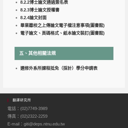
8.2.2博士論文通過簽名表
8.2.3博士論文授權書
8.2.4論文封面
畢業離校之上傳論文電子檔注意事項(圖書館)
電子論文、頁碼格式、紙本論文裝訂(圖書館
)
五、其他相關法規
選修外系所課程抵免（採計）學分申請表
翻譯研究所
電話：(02)7749-3989
傳真：(02)2322-2259
E-mail：giti@deps.ntnu.edu.tw