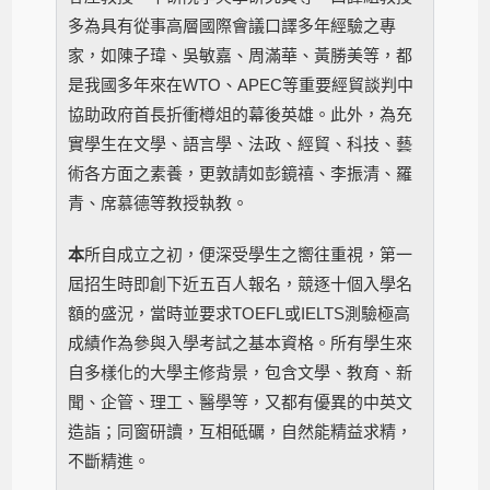
多為具有從事高層國際會議口譯多年經驗之專
家，如陳子瑋、吳敏嘉、周滿華、黃勝美等，都
是我國多年來在WTO、APEC等重要經貿談判中
協助政府首長折衝樽俎的幕後英雄。此外，為充
實學生在文學、語言學、法政、經貿、科技、藝
術各方面之素養，更敦請如彭鏡禧、李振清、羅
青、席慕德等教授執教。
本
所自成立之初，便深受學生之嚮往重視，第一
屆招生時即創下近五百人報名，競逐十個入學名
額的盛況，當時並要求TOEFL或IELTS測驗極高
成績作為參與入學考試之基本資格。所有學生來
自多樣化的大學主修背景，包含文學、教育、新
聞、企管、理工、醫學等，又都有優異的中英文
造詣；同窗研讀，互相砥礪，自然能精益求精，
不斷精進。