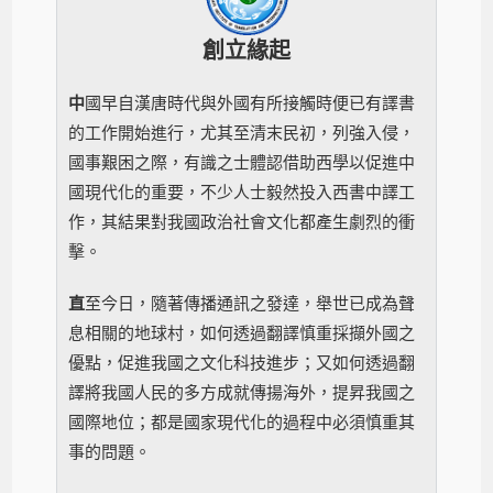
創立緣起
中
國早自漢唐時代與外國有所接觸時便
已有譯書
的工作
開始進行，尤其至清末民初，列強入侵，
國事艱困之際，有識之士體認借助西學以促進中
國現代化的重要，不少人士毅然投入西書中譯工
作，其結果對我國政治社會文化都產生劇烈的衝
擊。
直
至今日，隨著傳播通訊之發達，舉世已成為聲
息相關的地球村，如何透過翻譯慎重採擷外國之
優點，促進我國之文化科技進步；又如何透過翻
譯將我國人民的多方成就傳揚海外，提昇我國之
國際地位；都是國家現代化的過程中必須慎重其
事的問題。