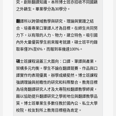
究，創新翻譯知識。本所博士班亦招收不同國籍
之外籍生。畢業學分為30學分。
翻
譯所以跨領域教學與研究、理論與實踐之結
合、培養專業口筆譯人才為目標。在師生共同努
力下，以有限的人力、物力，建立特色。吸引國
內外大量優質學生前來報考就讀，碩士班平均錄
取率僅3%至6%，而報到率幾達100%。
碩
士班課程涵蓋三大面向：口譯、筆譯與產業，
架構多元均衡。學生不論在翻譯競賽、作品與口
譯實作均表現優異，辦學成績斐然。博士班課程
強調理論與前瞻性的研究和科際整合。教育目標
為培育翻譯研究人才及大專院校翻譯教學師資，
藉以協助提升翻譯研究之學術地位與翻譯教學品
質。博士班畢業生多數任教於國內公、私立大學
校院，校友對所上教育目標極為肯定。