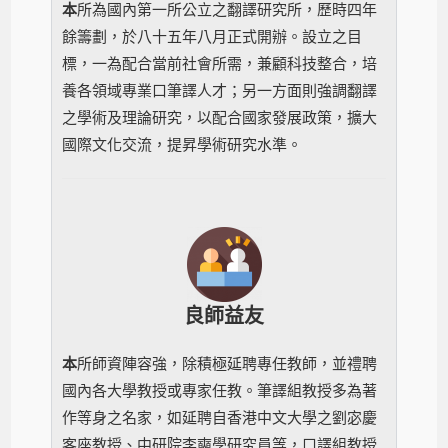
本
所為國內第一所公立之翻譯研究所，歷時四年
餘籌劃，於八十五年八月正式開辦。設立之目
標，一為配合當前社會所需，兼顧科技整合，培
養各領域專業口筆譯人才；另一方面則強調翻譯
之學術及理論研究，以配合國家發展政策，擴大
國際文化交流，提昇學術研究水準。
良師益友
本
所師資陣容強，除積極延聘專任教師，
並禮聘
國內各大學教授或專家任教。筆譯組教授多為著
作等身之名家，如延聘自香港中文大學之劉宓慶
客座教授、中研院李奭學研究員等，口譯組教授