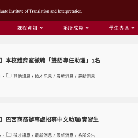
課程資訊
系所成員
學生專區
】本校體育室徵聘「雙語專任助理」1名
4
其他訊息
/
徵才訊息
/
最新消息
/
最新消息
】巴西商務辦事處招募中文助理/實習生
5
徵才訊息
/
最新消息
/
最新消息
/
系所公告