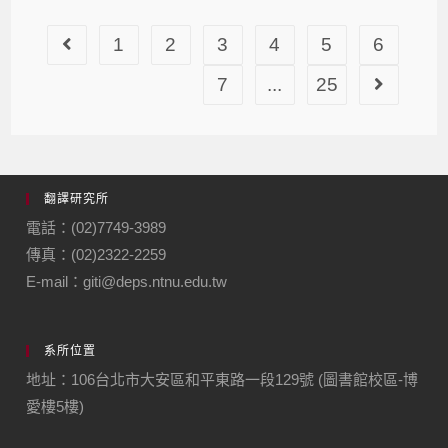
1
2
3
4
5
6
7
...
25
翻譯研究所
電話：(02)7749-3989
傳真：(02)2322-2259
E-mail：giti@deps.ntnu.edu.tw
系所位置
地址：106台北市大安區和平東路一段129號 (圖書館校區-博
愛樓5樓)