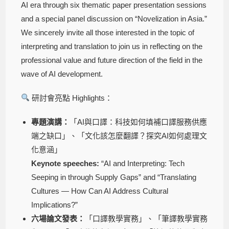
AI era through six thematic paper presentation sessions
and a special panel discussion on “Novelization in Asia.”
We sincerely invite all those interested in the topic of
interpreting and translation to join us in reflecting on the
professional value and future direction of the field in the
wave of AI development.
研討會亮點 Highlights：
專題演講：
「AI與口譯：科技如何填補口譯服務供應
端之缺口」、「文化該怎麼翻譯？探究AI如何處理文
化意涵」
Keynote speeches:
“AI and Interpreting: Tech
Seeping in through Supply Gaps” and “Translating
Cultures — How Can AI Address Cultural
Implications?”
六場論文發表：
「口譯教學實務」、「筆譯教學實務