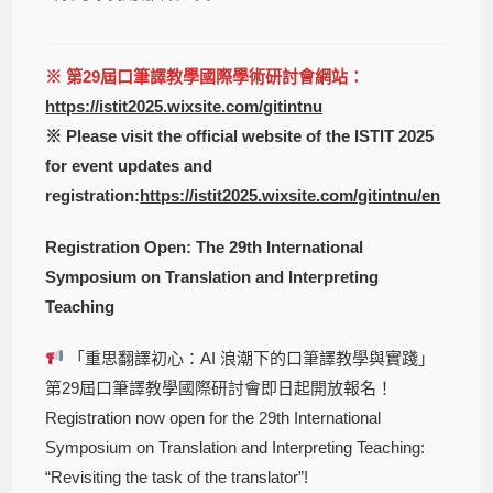
※ 第29屆口筆譯教學國際學術研討會網站：
https://istit2025.wixsite.com/gitintnu
※ Please visit the official website of the ISTIT 2025
for event updates and
registration:
https://istit2025.wixsite.com/gitintnu/en
Registration Open: The 29th International
Symposium on Translation and Interpreting
Teaching
「重思翻譯初心：AI 浪潮下的口筆譯教學與實踐」
第29屆口筆譯教學國際研討會即日起開放報名！
Registration now open for the 29th International
Symposium on Translation and Interpreting Teaching:
“Revisiting the task of the translator”!