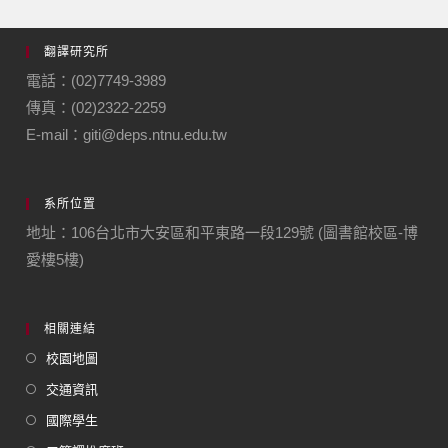
翻譯研究所
電話：(02)7749-3989
傳真：(02)2322-2259
E-mail：giti@deps.ntnu.edu.tw
系所位置
地址：106台北市大安區和平東路一段129號 (圖書館校區-博
愛樓5樓)
相關連結
校園地圖
交通資訊
國際學生