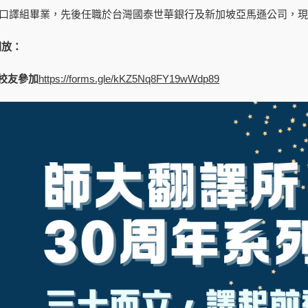
譯所口譯組畢業，先後任職於台灣國泰世華銀行及新加坡亞馬遜公司，
開放：
校友參加
https://forms.gle/kKZ5Nq8FY19wWdp89