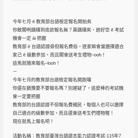
今年七月 ê 教育部台語檢定報名開始矣
你敢閣咧躊躇到底欲報名無？莫躊躇矣，遮好空 ê 考試
機會一定 ài 把握
教育部 ê 台語認證毋但報名費俗，逐家嘛會當選擇適合
家己 ê 級數參加，而且閣會送考生禮物–ooh！
這馬就隨來報名–looh！
－
今年七月的教育部台語檢定報名開跑囉
你還在猶豫要不要報名嗎？別遲疑了，這麼棒的考試機
會一定要把握
教育部的台語認證不但報名費親民，每個人也可以選擇
自己適合的級數參加，而且還會送考生們禮物喔！
現在就馬上報名吧！
活動名稱：教育部臺灣台語語言能力認證考試-115年7