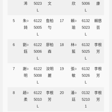
浠
5023
文
欣
5006
康
L
L
5
朱○
6122
詹柏
17
賴○
6132
賴慈
錡
5005
勻
瑜
5023
芸
L
L
6
劉○
6122
廖柏
18
林○
6132
李根
鈺
5006
森
藍
5025
芳
L
L
7
謝○
6122
汝明
19
張○
6132
李根
明
5008
麗
敏
5026
芳
L
L
8
趙○
6122
李根
20
潘○
0132
李根
柔
5010
芳
廷
5210
芳
L
1