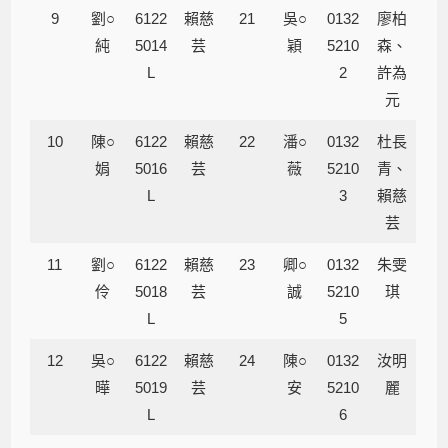
9
劉○
6122
賴慈
21
吳○
0132
廖柏
純
5014
芸
穎
5210
森、
L
2
許為
元
10
陳○
6122
賴慈
22
潘○
0132
杜長
娟
5016
芸
薇
5210
青、
L
3
賴慈
芸
11
劉○
6122
賴慈
23
卿○
0132
朱雯
伶
5018
芸
誠
5210
琪
L
5
12
吳○
6122
賴慈
24
陳○
0132
汝明
曄
5019
芸
安
5210
麗
L
6