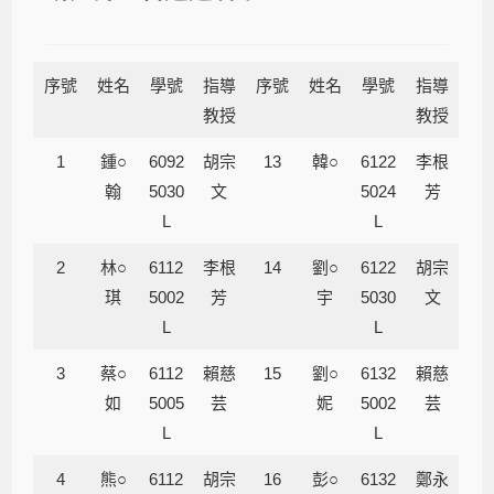
序號
姓名
學號
指導
序號
姓名
學號
指導
教授
教授
1
鍾○
6092
胡宗
13
韓○
6122
李根
翰
5030
文
5024
芳
L
L
2
林○
6112
李根
14
劉○
6122
胡宗
琪
5002
芳
宇
5030
文
L
L
3
蔡○
6112
賴慈
15
劉○
6132
賴慈
如
5005
芸
妮
5002
芸
L
L
4
熊○
6112
胡宗
16
彭○
6132
鄭永