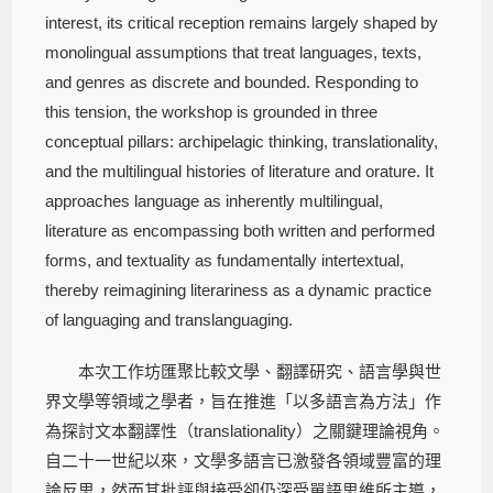
interest, its critical reception remains largely shaped by
monolingual assumptions that treat languages, texts,
and genres as discrete and bounded. Responding to
this tension, the workshop is grounded in three
conceptual pillars: archipelagic thinking, translationality,
and the multilingual histories of literature and orature. It
approaches language as inherently multilingual,
literature as encompassing both written and performed
forms, and textuality as fundamentally intertextual,
thereby reimagining literariness as a dynamic practice
of languaging and translanguaging.
本次工作坊匯聚比較文學、翻譯研究、語言學與世
界文學等領域之學者，旨在推進「以多語言為方法」作
為探討文本翻譯性（translationality）之關鍵理論視角。
自二十一世紀以來，文學多語言已激發各領域豐富的理
論反思，然而其批評與接受卻仍深受單語思維所主導，