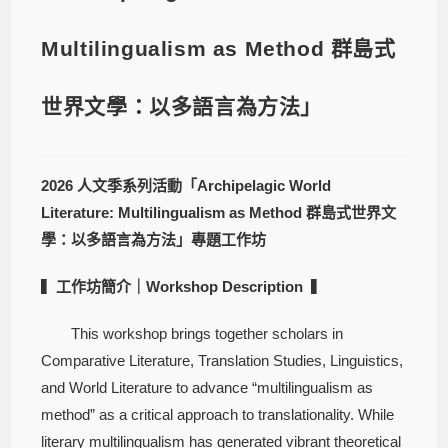
Multilingualism as Method 群島式
世界文學：以多語言為方法」
2026 人文季系列活動「Archipelagic World
Literature: Multilingualism as Method 群島式世界文
學：以多語言為方法」專題工作坊
▍
工作坊簡介｜Workshop Description
▍
This workshop brings together scholars in
Comparative Literature, Translation Studies, Linguistics,
and World Literature to advance “multilingualism as
method” as a critical approach to translationality. While
literary multilingualism has generated vibrant theoretical