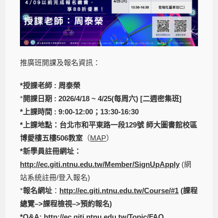
推廣班開課及報名資訊：
*授課老師 : 周泰榮
*
開課日期 : 2026/4/18 ~ 4/25(每周六) [二週密集班]
*上課時間 : 9:00-12:00；13:30-16:30
*上課地點：台北市和平東路一段129號 師大圖書館校區
博愛樓五樓506教室
（
MAP
）
*新學員註冊網址：
http://ec.giti.ntnu.edu.tw/Member/SignUpApply
(網
站系統註冊/登入報名)
*
報名網址
：
http://ec.giti.ntnu.edu.tw/Course/#1
(課程
總覽–>課程檢視–>預約報名)
*Q&A:
http://e
c.giti.ntnu.edu.tw/Topic/FAQ