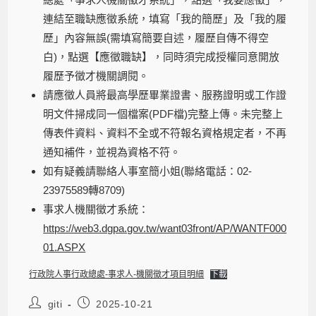
連結至職缺應徵系統，填寫「我的簡歷」及「我的履
歷」內容無誤(需填寫簡要自述，履歷自傳不得空
白)，點選【應徵職缺】，同時須完成授權同意開放
履歷予徵才機關調閱。
請應徵人員將最高學歷畢業證書、服務證明或工作證
明文件掃成同一個檔案(PDF檔)完整上傳。未完整上
傳表件資料、資料不全或不符報名資格規定者，不再
通知補件，並視為資格不符。
如有疑義請聯絡人事室簡小姐(聯絡電話：02-
23975589轉8709)
事求人機關徵才系統：
https://web3.dgpa.gov.tw/want03front/AP/WANTF000
01.ASPX
行政院人事行政總處-事求人-機關徵才項目明細
下載
giti
2025-10-21