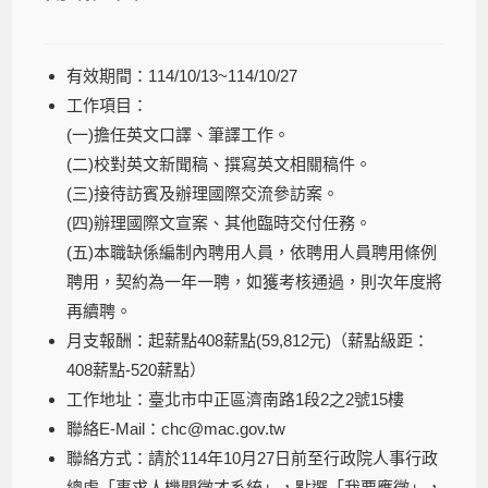
有效期間：114/10/13~114/10/27
工作項目：
(一)擔任英文口譯、筆譯工作。
(二)校對英文新聞稿、撰寫英文相關稿件。
(三)接待訪賓及辦理國際交流參訪案。
(四)辦理國際文宣案、其他臨時交付任務。
(五)本職缺係編制內聘用人員，依聘用人員聘用條例
聘用，契約為一年一聘，如獲考核通過，則次年度將
再續聘。
月支報酬：起薪點408薪點(59,812元)（薪點級距：
408薪點-520薪點）
工作地址：臺北市中正區濟南路1段2之2號15樓
聯絡E-Mail：chc@mac.gov.tw
聯絡方式：請於114年10月27日前至行政院人事行政
總處「事求人機關徵才系統」，點選「我要應徵」，