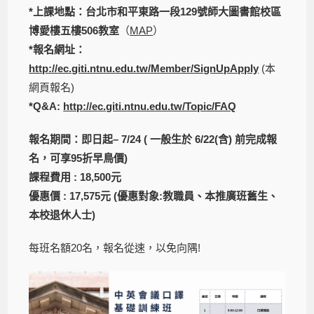
*
上課地點：台北市和平東路一段
129
號
師大圖書館校區
博愛樓五樓
506
教室
（
MAP
）
*
報名網址：
http://ec.giti.ntnu.edu.tw/Member/SignUpApply
(本
網頁報名)
*Q&A:
http://e
c.giti.ntnu.edu.tw/Topic/FAQ
報名期間：即日起
– 7/24
( 一般生於 6/22(含) 前完成報
名，可享95折早鳥價)
課程費用
: 18,500
元
優惠價
: 17,575
元
(
優惠對象
:
教職員、本推廣班舊生、
本校退休人士
)
每班名額20名，報名從速，以免向隅!