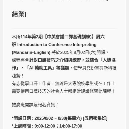
結業]
本所
114
年第
2
期
【中英會議口譯基礎訓練
)】周六
班 Introduction to Conference Interpreting
(Mandarin-English)
將於2025年8月02日(六)開課，
課程將會
針對口譯技巧之介紹與練習，並結合「人機協
作」、「
AI
輔助工具」等議題
，使學員充份掌握新科技
趨勢！
有志從事口譯工作者，無論是大專院校學生或在工作上
需要使用口譯技巧的社會人士都相當建議修習此課程！
推廣班開課及報名資訊：
*
開課日期
: 2025/8/02 ~ 8/30(
每周六) [五週密集班]
*上課時間
: 9:00-12:00
；
14:00-17:00