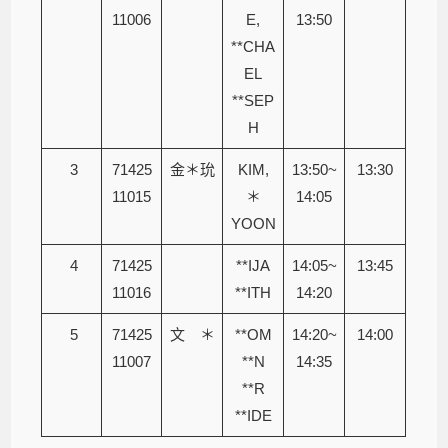
11006
E,
13:50
**CHA
EL
**SEP
H
3
71425
金＊玧
KIM,
13:50~
13:30
11015
＊
14:05
YOON
4
71425
**IJA
14:05~
13:45
11016
**ITH
14:20
5
71425
文 ＊
**OM
14:20~
14:00
11007
**N
14:35
**R
**IDE