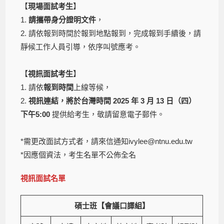
【
現場面試考生
】
1.
請攜帶身分證明文件
，
2. 請依報到時間於報到地點報到，完成報到手續後，請
靜候工作人員引導，依序叫號應考。
【
視訊面試考生
】
1. 請依
報到時間
上線等候，
2.
視訊連結，將於台灣時間 2025 年 3 月 13 日（四）
下午5:00
提供給考生，敬請留意電子郵件。
*需更改面試方式者，請來信通知ivylee@ntnu.edu.tw
*因應個資法，考生名單不公佈全名
視訊面試名單
碩士班【會議口譯組】