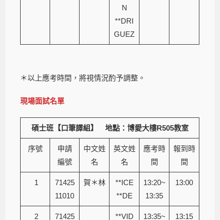
N
**DRI
GUEZ
＊以上應考時間，將視情況酌予調整。
現場面試名單
碩士班【口筆譯組】 地點：博愛大樓
R505
教室
序號
申請
中文姓
英文姓
應考時
報到時
編號
名
名
間
間
1
71425
賀＊林
**ICE
13:20~
13:00
11010
**DE
13:35
2
71425
**VID
13:35~
13:15