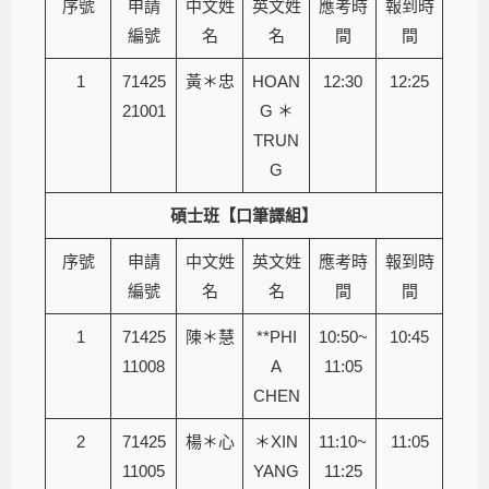
序號
申請
中文姓
英文姓
應考時
報到時
編號
名
名
間
間
1
71425
黃＊忠
HOAN
12:30
12:25
21001
G ＊
TRUN
G
碩士班【口筆譯組】
序號
申請
中文姓
英文姓
應考時
報到時
編號
名
名
間
間
1
71425
陳＊慧
**PHI
10:50~
10:45
11008
A
11:05
CHEN
2
71425
楊＊心
＊XIN
11:10~
11:05
11005
YANG
11:25