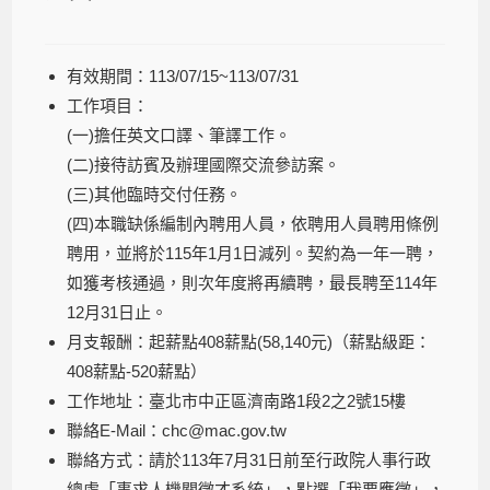
有效期間：113/07/15~113/07/31
工作項目：
(一)擔任英文口譯、筆譯工作。
(二)接待訪賓及辦理國際交流參訪案。
(三)其他臨時交付任務。
(四)本職缺係編制內聘用人員，依聘用人員聘用條例
聘用，並將於115年1月1日減列。契約為一年一聘，
如獲考核通過，則次年度將再續聘，最長聘至114年
12月31日止。
月支報酬：起薪點408薪點(58,140元)（薪點級距：
408薪點-520薪點）
工作地址：臺北市中正區濟南路1段2之2號15樓
聯絡E-Mail：chc@mac.gov.tw
聯絡方式：請於113年7月31日前至行政院人事行政
總處「事求人機關徵才系統」，點選「我要應徵」，