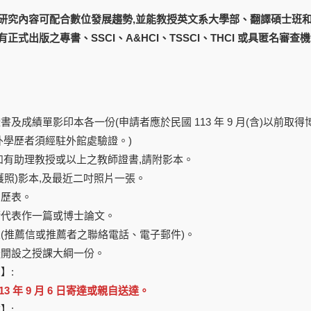
:
研究內容可配合數位發展趨勢,並能教授英文系大學部、翻譯碩士班
正式出版之專書、SSCI、A&HCI、TSSCI、THCI 或具匿名
:
書及成績單影印本各一份(申請者應於民國 113 年 9 月(含)以前取得
外學歷者須經駐外館處驗證。)
如有助理教授或以上之教師證書,請附影本。
護照)影本,及最近二吋照片一張。
履歷表。
術代表作一篇或博士論文。
(推薦信或推薦者之聯絡電話、電子郵件)。
擬開設之授課大綱一份。
】:
13 年 9 月 6 日寄達或親自送達。
】: