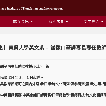
課程資訊
系所成員
學生專區
息】東吳大學英文系 – 誠徵口筆譯專長專任教
:編制內專任助理教授(以上)一名
國 114 年 2 月 1 日起聘。
:具教育部認可之國內外翻譯/口譯/跨文化研究/漢學研究(翻譯史)等
:中英翻譯實務/中英會議口譯實務/口筆譯教學/翻譯科技/跨文化翻