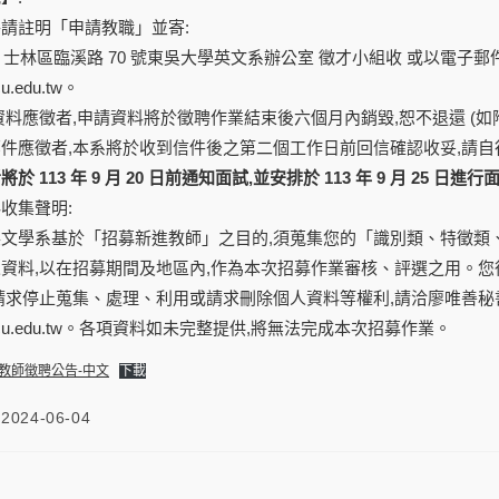
請註明「申請教職」並寄:
11 士林區臨溪路 70 號東吳大學英文系辦公室 徵才小組收 或以電子
cu.edu.tw。
資料應徵者,申請資料將於徵聘作業結束後六個月內銷毀,恕不退還 (如
件應徵者,本系將於收到信件後之第二個工作日前回信確認收妥,請自
 113 年 9 月 20 日前通知面試,並安排於 113 年 9 月 25 日進行
收集聲明:
英文學系基於「招募新進教師」之目的,須蒐集您的「識別類、特徵類
資料,以在招募期間及地區內,作為本次招募作業審核、評選之用。您
求停止蒐集、處理、利用或請求刪除個人資料等權利,請洽廖唯善秘書,TEL:02-2
i@scu.edu.tw。各項資料如未完整提供,將無法完成本次招募作業。
長教師徵聘公告-中文
下載
2024-06-04