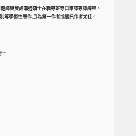
和翻譯與雙語溝通碩士在職專班等口筆譯專譯課程。
審查機制等學術性著作,且為第一作者或通訊作者尤佳。
博士