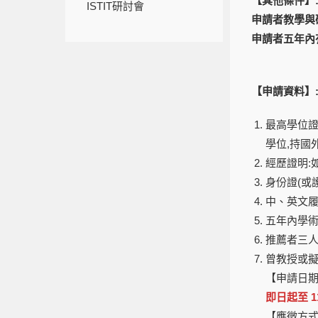
【其他條件】
ISTIT研討會
申請者教學與
申請者五年內有
【申請資料】
最高學位證
學位,持國
經歷證明:
身份證(或
中、英文
五年內學
推薦者三人
曾教授或
【申請日期
即日起至 1
【應徵方式