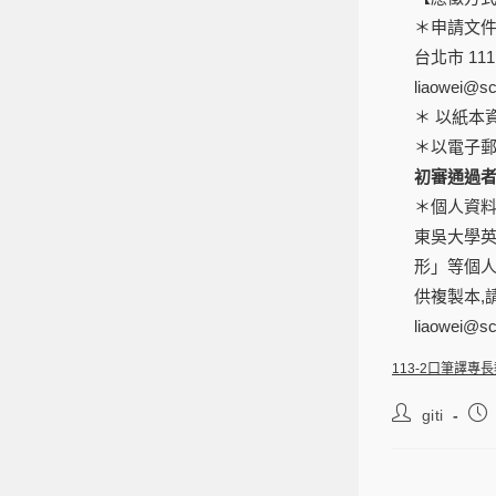
＊申請文件
台北市 1
liaowei@s
＊ 以紙本
＊以電子郵
初審通過者將於
＊個人資料
東吳大學
形」等個人
供複製本,請
liaowe
113-2口筆譯專
giti