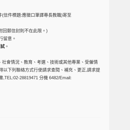
郵件(信件標題:應徵口筆譯專長教職)寄至
附回郵信封則不在此限。)
行留意。
面試
。
、社會情況、教育、考選、技術或其他專業、受僱情
得以下列聯絡方式行使請求查閱、補充、更正,請求提
8819471 分機 6482/Email: