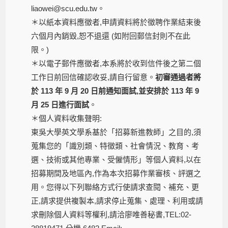
liaowei@scu.edu.tw。
＊以紙本資料應徵者,申請資料將於徵聘作業結束後
六個月內銷毀,恕不退還 (如附回郵信封則不在此
限。)
＊以電子郵件應徵者,本系將於收到信件後之第二個
工作日前回信確認收妥,請自行留意。
初審通過者將
於 113 年 9 月 20 日前通知面試,並安排於 113 年 9
月 25 日進行面試
。
＊個人資料收集聲明:
東吳大學英文學系基於「招募新進教師」之目的,須
蒐集您的「識別類、特徵類、社會情況、教育、考
選、技術或其他專業、受僱情形」等個人資料,以在
招募期間及地區內,作為本次招募作業審核、評選之
用。您得以下列聯絡方式行使請求查閱、補充、更
正,請求提供複製本,請求停止蒐集、處理、利用或請
求刪除個人資料等權利,請洽廖唯善秘書,TEL:02-