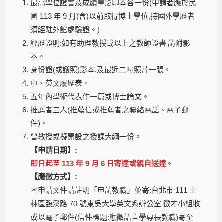
最高學位證書及成績單影印本各一份(申請者應於民
國 113 年 9 月(含)以前取得博士學位,持國外學歷者
須經駐外館處驗證。)
經歷證明:如有助理教授或以上之教師證書,請附影
本。
身份證(或護照)影本,及最近二吋照片一張。
中、英文履歷表。
五年內學術代表作一篇或博士論文。
推薦者三人(推薦信或推薦者之聯絡電話、電子郵
件)。
曾教授或擬開設之授課大綱一份。
【申請日期】:
即日起至 113 年 9 月 6 日寄達或親自送達
。
【應徵方式】:
＊申請文件請註明「申請教職」並寄:台北市 111 士
林區臨溪路 70 號東吳大學英文系辦公室 徵才小組收
或以電子郵件(信件標題:應徵語言學專長教職)寄至