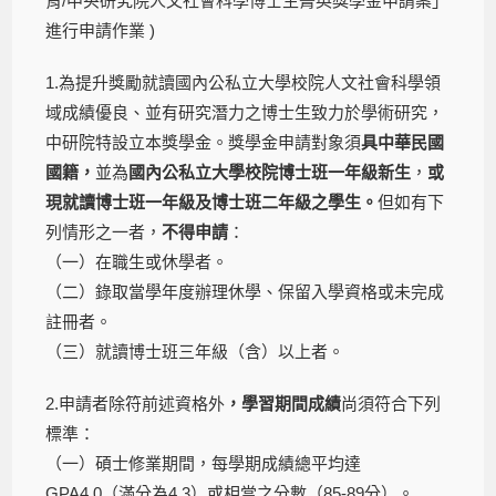
育/中央研究院人文社會科學博士生菁英獎學金申請案」
進行申請作業 )
1.為提升獎勵就讀國內公私立大學校院人文社會科學領
域成績優良、並有研究潛力之博士生致力於學術研究，
中研院特設立本獎學金。獎學金申請對象須
具中華民國
國籍，
並為
國內公私立大學校院博士班一年級新生
，
或
現就讀博士班一年級及博士班二年級之學生。
但如有下
列情形之一者，
不得申請
：
（一）在職生或休學者。
（二）錄取當學年度辦理休學、保留入學資格或未完成
註冊者。
（三）就讀博士班三年級（含）以上者。
2.申請者除符前述資格外
，學習期間成績
尚須符合下列
標準：
（一）碩士修業期間，每學期成績總平均達
GPA4.0（滿分為4.3）或相當之分數（85-89分）。