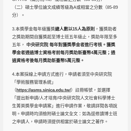
（二）碩士學位論文成績等級為A或相當之分數（85-89
分）。
3.本獎學金每年級獲獎
總人數以15人為原則
，獲獎助者
之獎助期間自獲獎起至博士班五年級止，獎助年限至多
五年，
中央研究院 每年對獲獎學金者進行考核。獲獎
學金者通過博士資格考前每月獎助新臺幣4萬元整；通
過資格考後每月獎助新臺幣5萬元整。
4.本案採線上申請方式進行，申請者須至中央研究院
「學術服務管理系統」
（
https://asms.sinica.edu.tw/
）註冊帳號，並選擇
「提出新申請/人才培育/中央研究院人文社會科學博士
生菁英獎學金申請案」進行申請作業，敬請詳閱各項說
明。申請時均須檢附碩士論文全文：如為逕修讀博士班
之申請人，申請時須提供相當於碩士論文之著作。