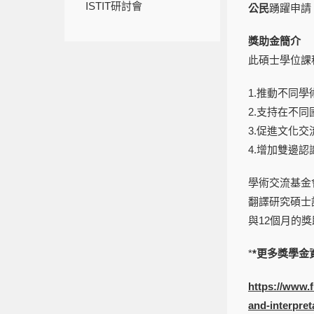
ISTIT研討會
公民
踴躍申請
獎助金簡介
此碩士學位課
1.推動不同
2.支持在不
3.促進文化交
4.增加雙邊認
學術交流基金
翻譯研究碩士
與12個月的
*
*更多獎學金資
https://www.
and-interpret