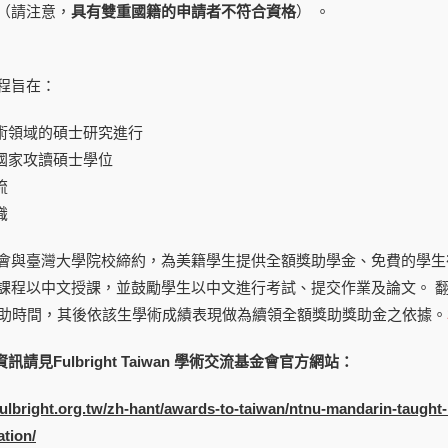
（請注意，
具有雙重國籍的申請者不符合資格
） 。
程旨在：
學術領域的碩士研究進行
同國家攻讀碩士學位
流
識
會與臺灣大學院校締約，為美籍學生提供全額獎助學金、免費的學生
課程以中文授課，並鼓勵學生以中文進行考試、提交作業及論文。 翻
獎助時間，其後依該生學術成績表現做為續領全額獎助獎助金之依據。
訊請見Fulbright Taiwan 學術交流基金會官方網站：
fulbright.org.tw/zh-hant/awards-to-taiwan/ntnu-mandarin-taught
ation/