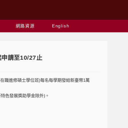
網路資源
English
請至10/27止
在職進修碩士學位班)每名每學期發給新臺幣1萬
所特色發展獎助學金除外)。