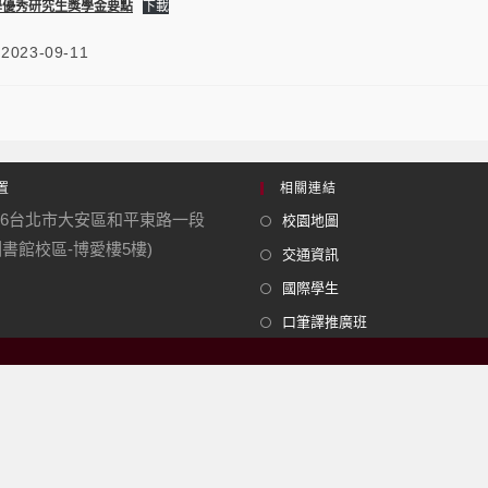
學優秀研究生獎學金要點
下載
2023-09-11
置
相關連結
06台北市大安區和平東路一段
校園地圖
(圖書館校區-博愛樓5樓)
交通資訊
國際學生
口筆譯推廣班