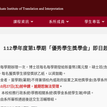
課程資訊
系所成員
學生專區
】112學年度第1學期「優秀學生獎學金」即日起申
每學期辦理一次，博士班每名每學期發給新臺幣2萬元整，碩士班(含
元整。每名獲獎學生頒發獎狀乙紙，以資鼓勵。
金者，當學期(暑期)不得兼領校內或政府設置之其他獎學金(各學系
年10月27日(五)前申請，逾期恕無法受理
。
：本校校務行政系統\學務相關系統\獎學金系統學生端)申請。
將由系所審核通過後送交生活輔導組。